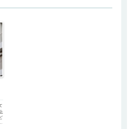
て
上
ど
悩