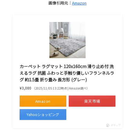
画像引用元：
Amazon
カーペット ラグマット 120x160cm 滑り止め付 洗
えるラグ 抗菌 ふわっと手触り優しいフランネルラ
グ 約1.5畳 折り畳み 長方形 (グレー)
¥3,080
（2025/11/05 13:22時点 | Amazon調べ）
Amazon
楽天市場
Yahooショッピング
ポチップ